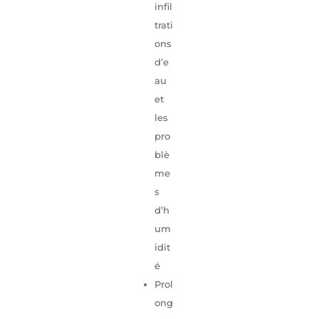
infil
trati
ons
d’e
au
et
les
pro
blè
me
s
d’h
um
idit
é
Prol
ong