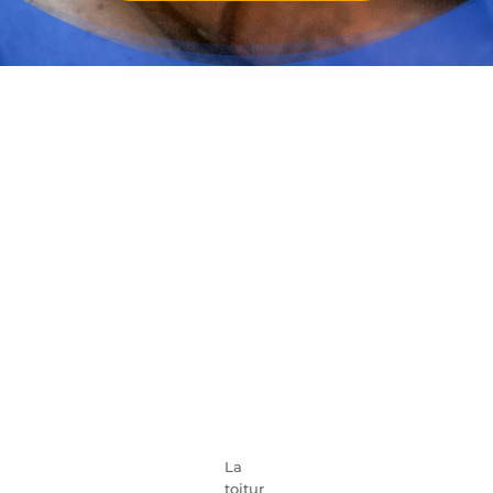
La
toitur