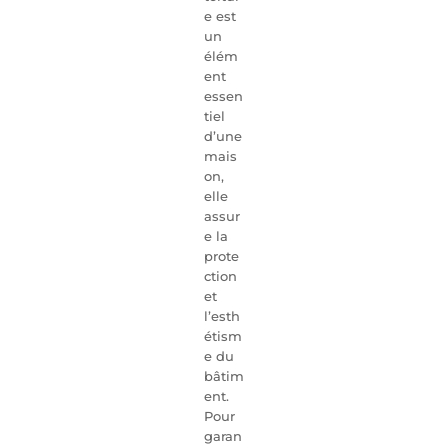
e est
un
élém
ent
essen
tiel
d’une
mais
on,
elle
assur
e la
prote
ction
et
l’esth
étism
e du
bâtim
ent.
Pour
garan