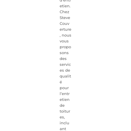
etien.
Chez
Steve
Couv
erture
, nous
vous
propo
sons
des
servic
es de
qualit
é
pour
l’entr
etien
de
toitur
es,
inclu
ant