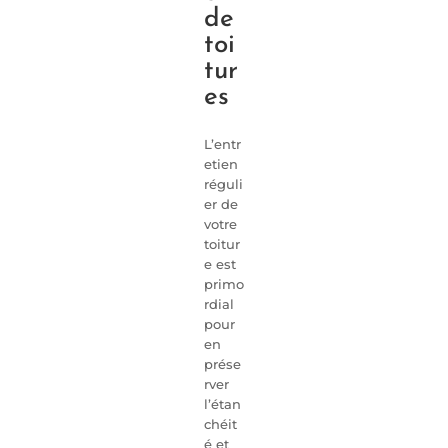
de
toi
tur
es
L’entr
etien
réguli
er de
votre
toitur
e est
primo
rdial
pour
en
prése
rver
l’étan
chéit
é et