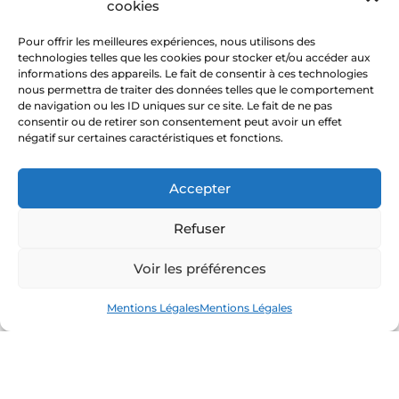
cookies
héti
Pour offrir les meilleures expériences, nous utilisons des
que
technologies telles que les cookies pour stocker et/ou accéder aux
de
informations des appareils. Le fait de consentir à ces technologies
votr
nous permettra de traiter des données telles que le comportement
de navigation ou les ID uniques sur ce site. Le fait de ne pas
e
consentir ou de retirer son consentement peut avoir un effet
mai
négatif sur certaines caractéristiques et fonctions.
son
Am
Accepter
élio
Refuser
rer
la
Voir les préférences
per
for
Mentions Légales
Mentions Légales
ma
nce
éne
rgé