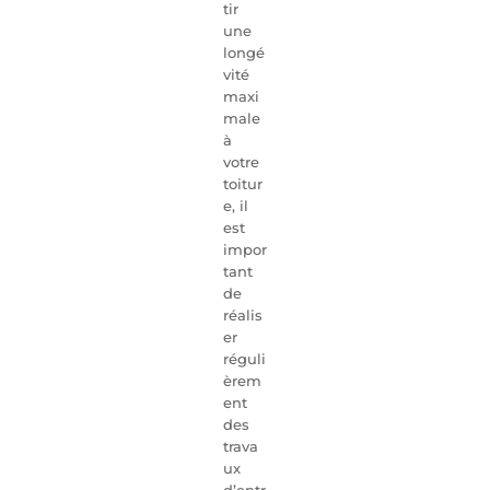
tir
une
longé
vité
maxi
male
à
votre
toitur
e, il
est
impor
tant
de
réalis
er
réguli
èrem
ent
des
trava
ux
d’entr