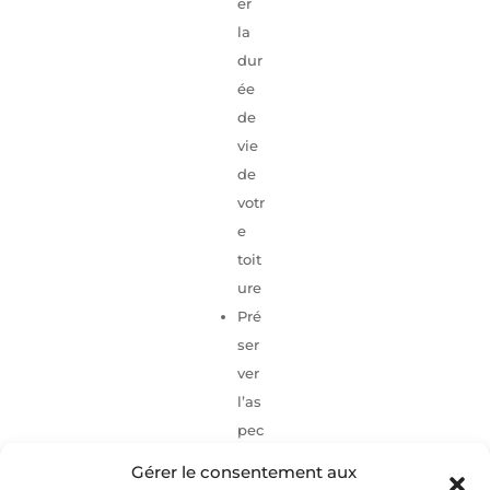
er
la
dur
ée
de
vie
de
votr
e
toit
ure
Pré
ser
ver
l’as
pec
t
Gérer le consentement aux
est