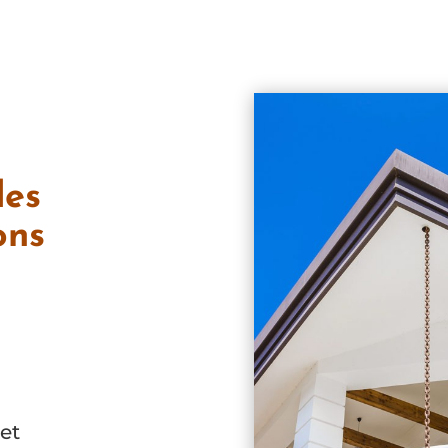
des
ons
et