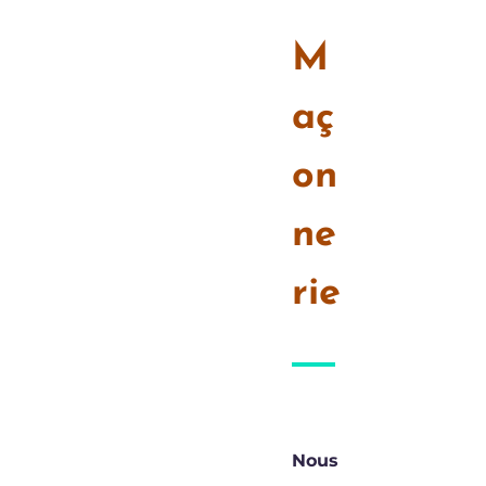
M
aç
on
ne
rie
Nous