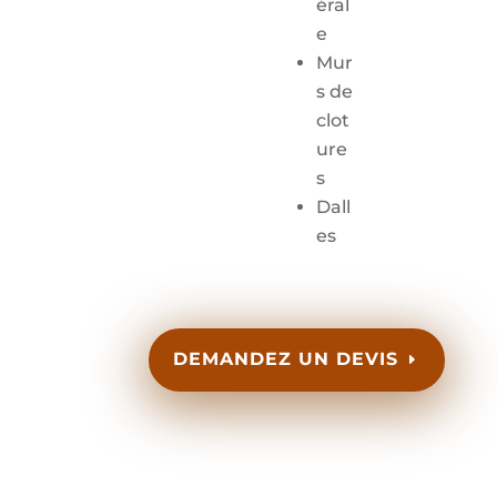
éral
e
Mur
s de
clot
ure
s
Dall
es
DEMANDEZ UN DEVIS