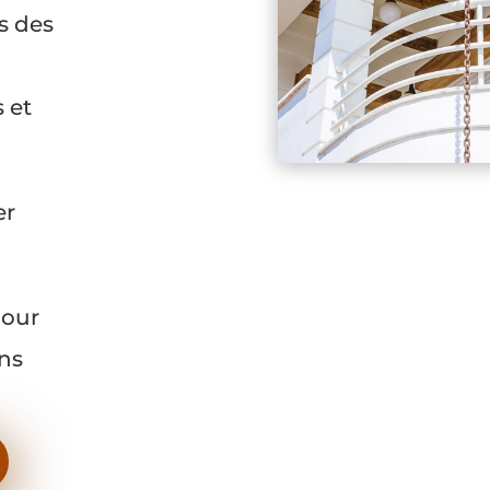
s des
 et
er
pour
ns