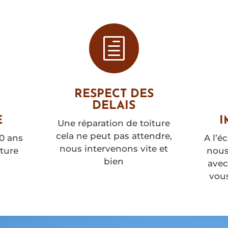
h
RESPECT DES
DELAIS
E
E
I
Une réparation de toiture
cela ne peut pas attendre,
10 ans
A l’é
nous intervenons vite et
ture
nous
bien
ave
vous