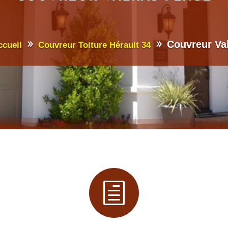
Couvreur Va
ccueil
Couvreur Toiture Hérault 34
h