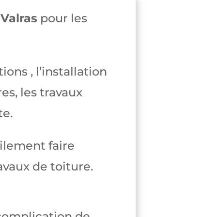
à
Valras
pour les
ons , l’installation
es, les travaux
te.
ilement faire
avaux de toiture.
complication de