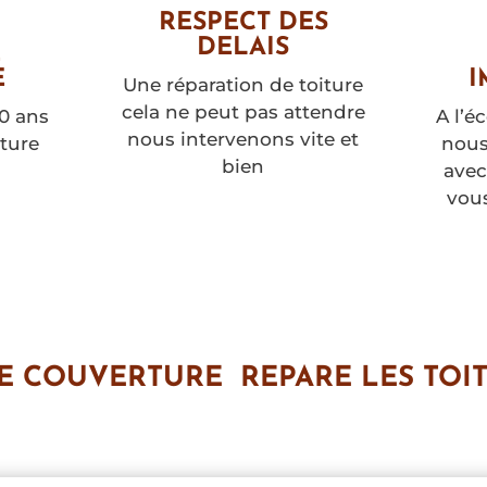
RESPECT DES
DELAIS
E
E
I
Une réparation de toiture
cela ne peut pas attendre
10 ans
A l’é
nous intervenons vite et
ture
nous
bien
ave
vous
E COUVERTURE REPARE LES TOI