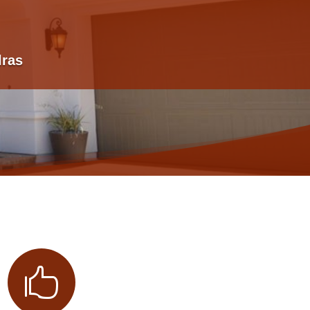
lras
