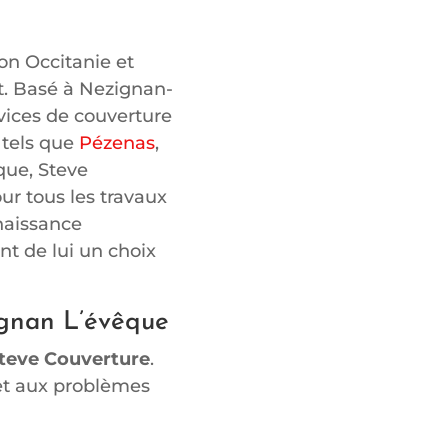
on Occitanie et
t. Basé à Nezignan-
rvices de couverture
 tels que
Pézenas
,
que, Steve
ur tous les travaux
naissance
nt de lui un choix
ignan L’évêque
teve Couverture
.
s et aux problèmes