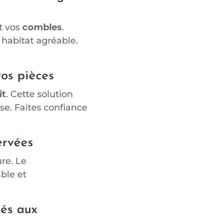
t vos
combles
.
 habitat agréable.
vos pièces
it
. Cette solution
se. Faites confiance
ervées
ure. Le
ble et
iés aux