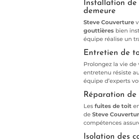
Installation de
demeure
Steve Couverture
v
gouttières
bien ins
équipe réalise un tr
Entretien de to
Prolongez la vie de
entretenu résiste a
équipe d’experts vo
Réparation de f
Les
fuites de toit
en
de
Steve Couvertu
compétences assuren
Isolation des 